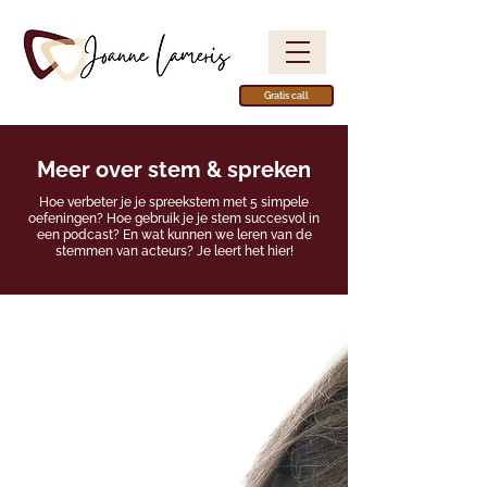
Gratis call
Meer over stem & spreken
Hoe verbeter je je spreekstem met 5 simpele
oefeningen? Hoe gebruik je je stem succesvol in
een podcast? En wat kunnen we leren van de
stemmen van acteurs? Je leert het hier!