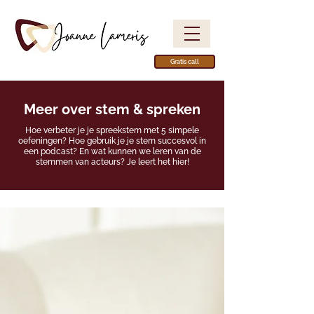
Gratis call
Meer over stem & spreken
Hoe verbeter je je spreekstem met 5 simpele
oefeningen? Hoe gebruik je je stem succesvol in
een podcast? En wat kunnen we leren van de
stemmen van acteurs? Je leert het hier!