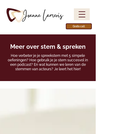
Gratis call
Meer over stem & spreken
Hoe verbeter je je spreekstem met 5 simpele
oefeningen? Hoe gebruik je je stem succesvol in
een podcast? En wat kunnen we leren van de
stemmen van acteurs? Je leert het hier!