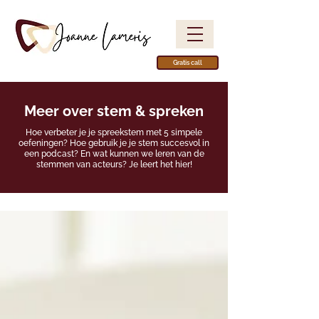
Gratis call
Meer over stem & spreken
Hoe verbeter je je spreekstem met 5 simpele
oefeningen? Hoe gebruik je je stem succesvol in
een podcast? En wat kunnen we leren van de
stemmen van acteurs? Je leert het hier!